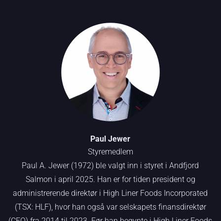
Paul Jewer
Styremedlem
Paul A. Jewer (1972) ble valgt inn i styret i Andfjord
Salmon i april 2025. Han er for tiden president og
administrerende direktør i High Liner Foods Incorporated
(TSX: HLF), hvor han også var selskapets finansdirektør
(CFO) fra 2014 til 2023. Før han begynte i High Liner Foods