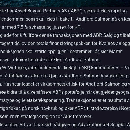
te har Asset Buyout Partners AS ("ABP") overtatt eierskapet av
iendommen som skal leies tilbake til Andfjord Salmon på en ko
 år med 7,5 % avkastning, justert for KPI.
 glade for å fullføre denne transaksjonen med ABP. Salg og tilba
ntegrert del av den totale finansieringspakken for Kvalnes-anlegg
oduksjonen skal starte opp igjen i september i år, sier Martin
sen, administrerende direktør i Andfjord Salmon.
 W. Wittusen, administrerende direktør i ABP, kommenterer: – Vi 
for å fullføre avtalen om kjøp av Andfjord Salmon havneanlegg 
. Havneanlegget er virksomhetskritisk for Andfjord Salmon og v
gere bidra til å diversifisere ABPs portefølje når det gjelder geograf
stype og leietakereksponering. Transaksjonen er et resultat av 
tige fokus på norsk havbruk og øker ABPs tilstedeværelse i Nord
som er en strategisk region for ABP fremover.
Securities AS var finansiell rådgiver og Advokatfirmaet Schjødt 