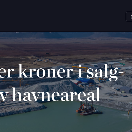
r kroner i salg-
av havneareal