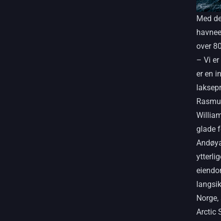
Med det
havnee
over 80
– Vi er
er en i
laksepr
Rasmus
William
glade 
Andøya
ytterli
eiendom
langsik
Norge, 
Arctic 