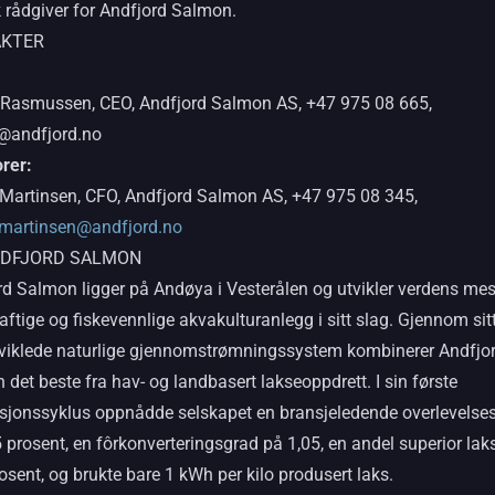
k rådgiver for Andfjord Salmon.
KTER
 Rasmussen, CEO, Andfjord Salmon AS, +47 975 08 665,
@andfjord.no
orer:
 Martinsen, CFO, Andfjord Salmon AS, +47 975 08 345,
.martinsen@andfjord.no
DFJORD SALMON
rd Salmon ligger på Andøya i Vesterålen og utvikler verdens mes
ftige og fiskevennlige akvakulturanlegg i sitt slag. Gjennom sit
viklede naturlige gjennomstrømningssystem kombinerer Andfjo
det beste fra hav- og landbasert lakseoppdrett. I sin første
sjonssyklus oppnådde selskapet en bransjeledende overlevelses
 prosent, en fôrkonverteringsgrad på 1,05, en andel superior lak
osent, og brukte bare 1 kWh per kilo produsert laks.