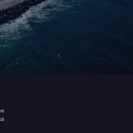
re
på