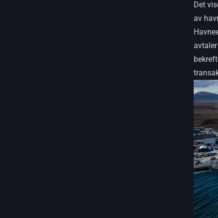
Det vis
av hav
Havnee
avtaler
bekreft
transa