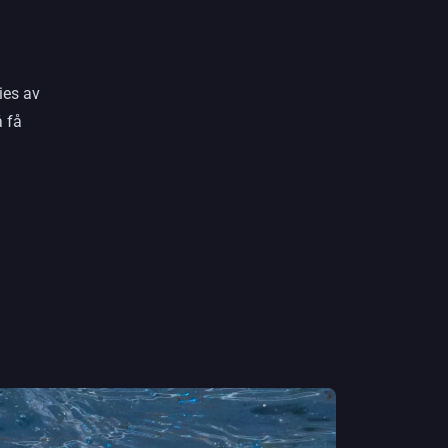
ies av
å få