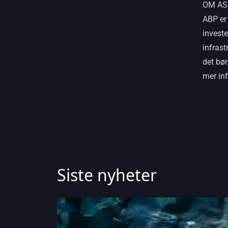
OM AS
ABP er
invest
infrast
det bø
mer in
Siste nyheter