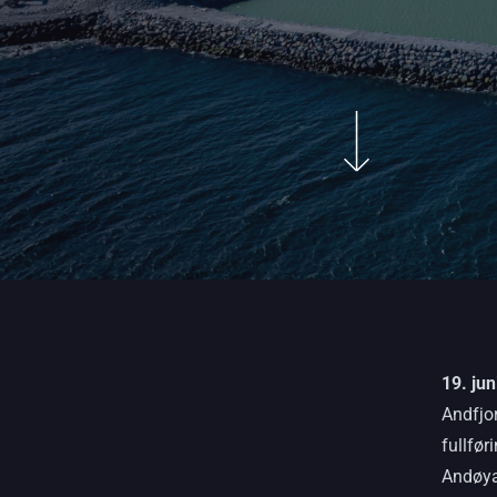
19. ju
Andfjo
fullfø
Andøya