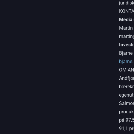
juridis
KONTA
Media:
Martin
martin
Invest
Bjarne
bjarne
OM AN
Andfjo
bærekra
egenut
Salmon 
produk
på 97,5
91,1 pr