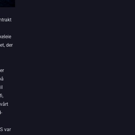
ntrakt
keleie
et, der
er
på
il
i,
vårt
-
AS var