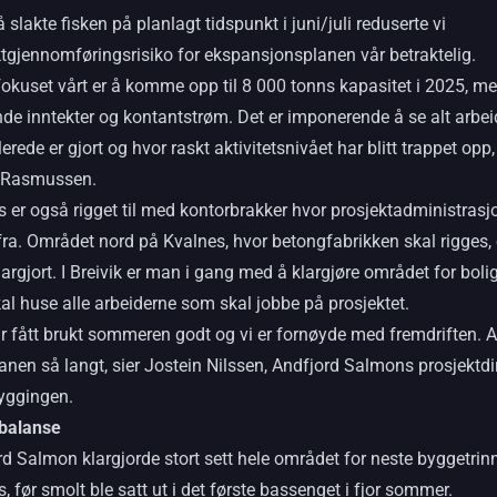
 slakte fisken på planlagt tidspunkt i juni/juli reduserte vi
ktgjennomføringsrisiko for ekspansjonsplanen vår betraktelig.
okuset vårt er å komme opp til 8 000 tonns kapasitet i 2025, m
nde inntekter og kontantstrøm. Det er imponerende å se alt arbei
erede er gjort og hvor raskt aktivitetsnivået har blitt trappet opp,
n Rasmussen.
 er også rigget til med kontorbrakker hvor prosjektadministrasj
fra. Området nord på Kvalnes, hvor betongfabrikken skal rigges, 
argjort. I Breivik er man i gang med å klargjøre området for boli
l huse alle arbeiderne som skal jobbe på prosjektet.
r fått brukt sommeren godt og vi er fornøyde med fremdriften. A
lanen så langt, sier Jostein Nilssen, Andfjord Salmons prosjektdi
byggingen.
balanse
d Salmon klargjorde stort sett hele området for neste byggetrin
, før smolt ble satt ut i det første bassenget i fjor sommer.