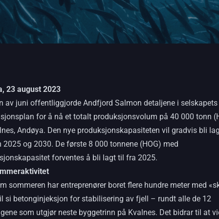
, 23 august 2023
n av juni offentliggjorde Andfjord Salmon detaljene i selskapets
sjonsplan for å nå et totalt produksjonsvolum på 40 000 tonn 
nes, Andøya. Den nye produksjonskapasiteten vil gradvis bli lagt
 2025 og 2030. De første 8 000 tonnene (HOG) med
jonskapasitet forventes å bli lagt til fra 2025.
mmeraktivitet
m sommeren har entreprenører boret flere hundre meter med «s
il si betonginjeksjon for stabilisering av fjell – rundt alle de 12
ene som utgjør neste byggetrinn på Kvalnes. Det bidrar til at vi