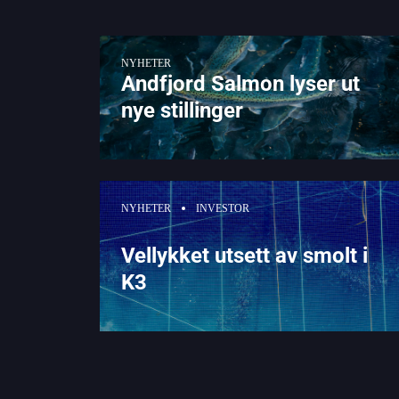
NYHETER
Andfjord Salmon lyser ut
nye stillinger
NYHETER
INVESTOR
Vellykket utsett av smolt i
K3