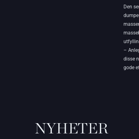
Den sen
dumpere
massen
masseb
utfyll
– Anle
disse n
gode ef
NYHETER