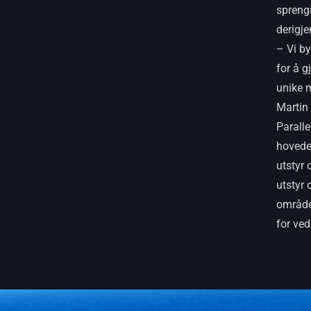
spreng
derigj
– Vi by
for å g
unike 
Martin
Paralle
hovede
utstyr 
utstyr 
områden
for ved