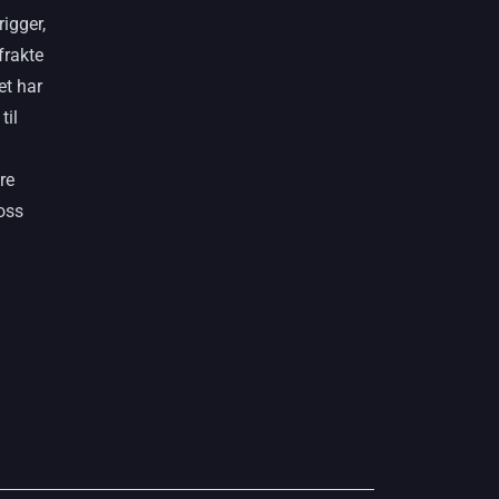
igger,
frakte
et har
til
re
oss