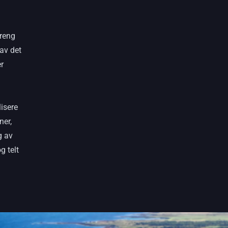
rreng
 av det
r
isere
ner,
g av
g telt