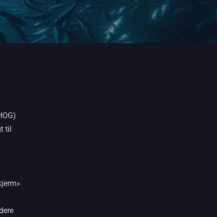
(HOG)
 til
kjerm»
dere