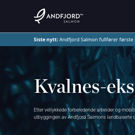
Siste nytt:
Andfjord Salmon fullfører første 
Kvalnes-eksp
Etter vellykkede forberedende arbeider og mobili
utbyggingen av Andfjord Salmons landbaserte op