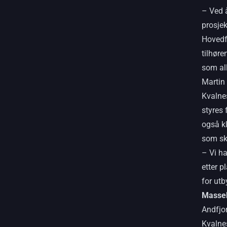
– Ved å
prosje
Hovedf
tilhøre
som all
Marti
Kvalnes
styres 
også kl
som ska
– Vi ha
etter p
for ut
Masse
Andfjor
Kvalnes