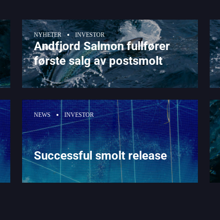
NYHETER
INVESTOR
Andfjord Salmon fullfører
første salg av postsmolt
NEWS
INVESTOR
Successful smolt release