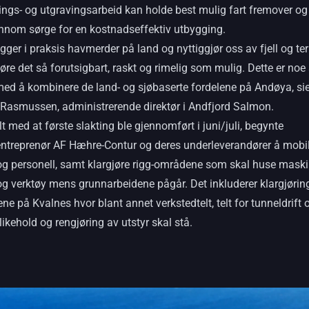
ings- og utgravingsarbeid kan holde best mulig fart fremover og
ennom sørge for en kostnadseffektiv utbygging.
gger i praksis havmerder på land og nyttiggjør oss av fjell og te
jøre det så forutsigbart, raskt og rimelig som mulig. Dette er noe
med å kombinere de land- og sjøbaserte fordelene på Andøya, sie
 Rasmussen, administrerende direktør i Andfjord Salmon.
lt med at første slakting ble gjennomført i juni/juli, begynte
ntreprenør AF Hæhre-Contur og deres underleverandører å mobil
og personell, samt klargjøre rigg-områdene som skal huse maski
og verktøy mens grunnarbeidene pågår. Det inkluderer klargjørin
e på Kvalnes hvor blant annet verkstedtelt, telt for tunneldrift o
likehold og rengjøring av utstyr skal stå.