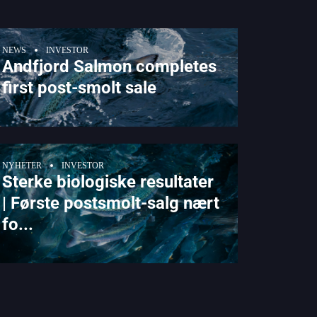
NEWS
INVESTOR
Andfjord Salmon completes
first post-smolt sale
NYHETER
INVESTOR
Sterke biologiske resultater
| Første postsmolt-salg nært
fo...