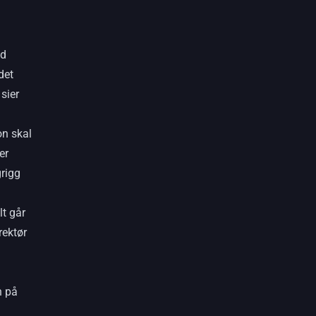
ed
det
 sier
on skal
er
grigg
lt går
rektør
n på