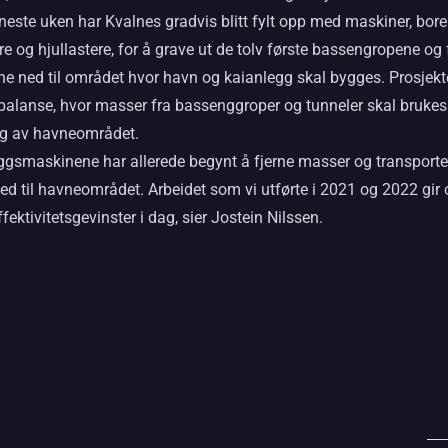
este uken har Kvalnes gradvis blitt fylt opp med maskiner, borer
 og hjullastere, for å grave ut de tolv første bassengropene og 
e ned til området hvor havn og kaianlegg skal bygges. Prosjekt
alanse, hvor masser fra bassenggroper og tunneler skal brukes 
ing av havneområdet.
ggsmaskinene har allerede begynt å fjerne masser og transporte
ed til havneområdet. Arbeidet som vi utførte i 2021 og 2022 gir 
fektivitetsgevinster i dag, sier Jostein Nilssen.