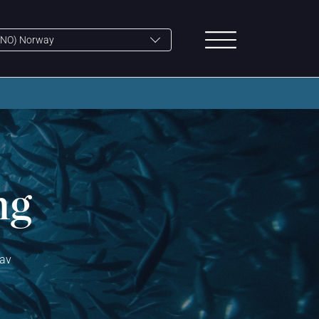
ng
 av