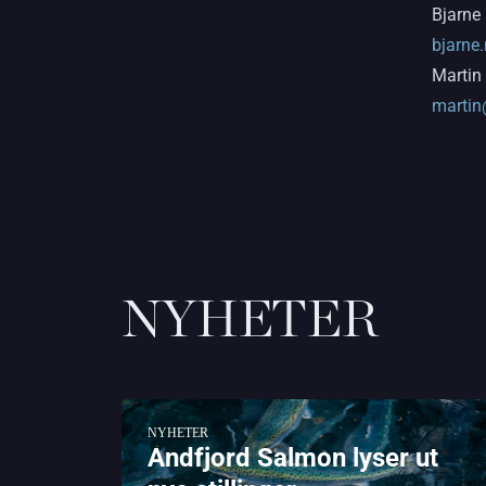
Bjarne 
bjarne
Martin
martin
NYHETER
NYHETER
Andfjord Salmon lyser ut