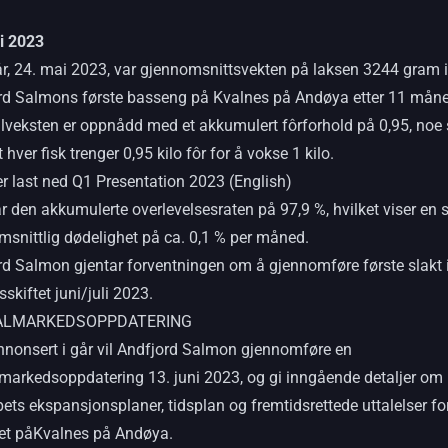
i 2023
år, 24. mai 2023, var gjennomsnittsvekten på laksen 3244 gram i
rd Salmons første basseng på Kvalnes på Andøya etter 11 mån
Tilveksten er oppnådd med et akkumulert fôrforhold på 0,95, no
t hver fisk trenger 0,95 kilo fôr for å vokse 1 kilo.
er last ned Q1 Presentation 2023 (English)
ar den akkumulerte overlevelsesraten på 97,9 %, hvilket viser en s
msnittlig dødelighet på ca. 0,1 % per måned.
rd Salmon gjentar forventningen om å gjennomføre første slakt 
kiftet juni/juli 2023.
ALMARKEDSOPPDATERING
nonsert i går vil Andfjord Salmon gjennomføre en
lmarkedsoppdatering 13. juni 2023, og gi inngående detaljer om
ets ekspansjonsplaner, tidsplan og fremtidsrettede uttalelser fo
et påKvalnes på Andøya.