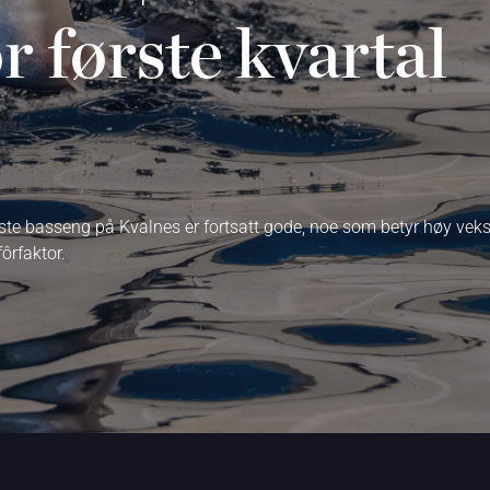
r første kvartal
ste basseng på Kvalnes er fortsatt gode, noe som betyr høy veks
ôrfaktor.