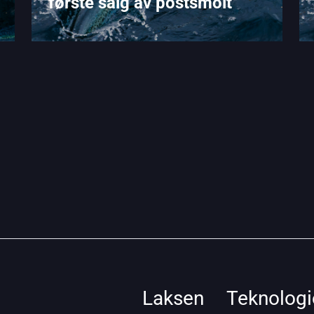
første salg av postsmolt
Laksen
Teknologi