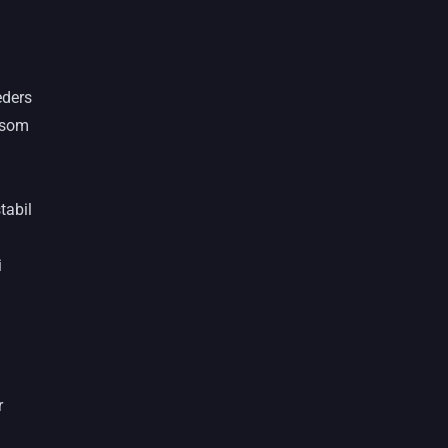
eders
e som
tabil
i
r