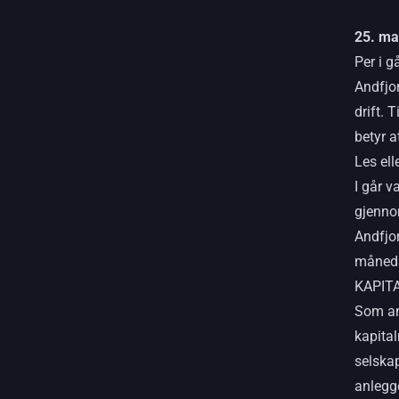
25. ma
Per i g
Andfjo
drift. 
betyr a
Les ell
I går v
gjenno
Andfjo
månedss
KAPIT
Som an
kapita
selskap
anlegg