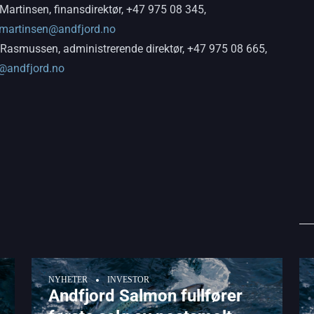
Martinsen, finansdirektør, +47 975 08 345,
.martinsen@andfjord.no
 Rasmussen, administrerende direktør, +47 975 08 665,
@andfjord.no
NYHETER
INVESTOR
Andfjord Salmon fullfører