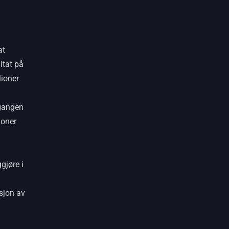
at
ltat på
lioner
tgangen
ioner
gjøre i
sjon av