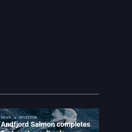
NEWS
INVESTOR
Andfjord Salmon completes