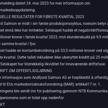
smelding datert 24. mai 2023 for mer informasjon om
lmarkedsoppdatering.
SIELLE RESULTATER FOR FØRSTE KVARTAL 2023
rd Salmon er midt i sin første produksjonssyklus, noesom betyr 
et ennå ikke har inntekter. Selskapet hadde et negativtdriftsresu
llioner kroner i første kvartal 2023, mot etunderskudd på 9,9 mil
i samme kvartal i fjor.
pet hadde en kontantbeholdning på 53,5 millioner kroner ved u
te kvartal. Dette tallet inkluderer ikke ubenyttet kreditt på 25 mill
 Selskapet har tilstrekkelig likviditet for inneværende driftsfase.
RIFT OM OFFENTLIGGJØRING
r informasjon som Andfjord Salmon AS er forpliktettil å offentlig
d til EUs markedsmisbruksforordning (MAR) artikkel17 nr. 1.
ningene ble sendt inn for publisering gjennom NTB Kommunika
tpersonene som er listet opp nedenfor.
AKT