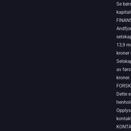
Se bør
kapita
FINAN
Andfjo
selskap
13,9 mi
kroner 
Selska
av førs
kroner.
FORSK
Dette e
henhol
Opplys
kontak
KONT