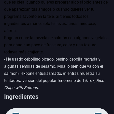
que es ideal cuando quieres preparar algo rápido antes de
que aparezcan tus amigos o cuando quieres ver tu
programa favorito en la tele. Si tienes todos los
ingredientes a mano, solo te llevará unos minutos»,
afirma.
Rognan cubre la mezcla de salmón con algunos vegetales
para añadir un poco de frescura, color y una textura
todavía más crujiente.
«He usado cebollino picado, pepino, cebolla morada y
algunas semillas de sésamo. Mira lo bien que va con el
salmón», expone entusiasmado, mientras muestra su
tentadora versión del popular fenómeno de TikTok,
Rice
Chips with Salmon
.
Ingredientes