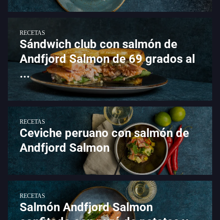
RECETAS
Sándwich club con salmón de
Andfjord Salmon de 69 grados al
...
RECETAS
Ceviche peruano con salmón de
Andfjord Salmon
RECETAS
Salmón Andfjord Salmon