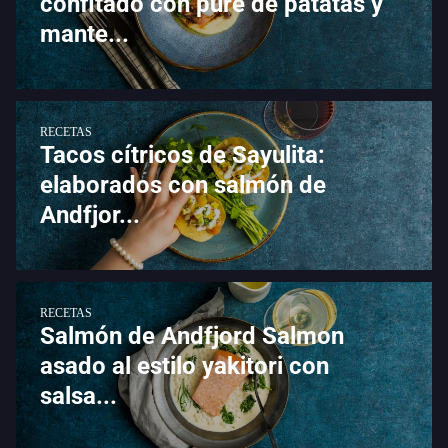
confitado con puré de patatas y
mante...
RECETAS
Tacos cítricos de Sayulita:
elaborados con salmón de
Andfjor...
RECETAS
Salmón de Andfjord Salmon
asado al estilo yakitori con
salsa...