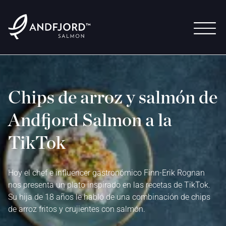
Chips de arroz y salmón de
Andfjord Salmon a la
TikTok
Hoy el chef e influencer gastronómico Finn-Erik Rognan
nos presenta un plato inspirado en las recetas de TikTok.
Su hija de 18 años le habló de una combinación de chips
de arroz fritos y crujientes con salmón.