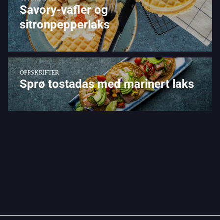
Savory-vafler og
sitronpepperlaks
OPPSKRIFTER
Sprø tostadas med marinert laks
Dette majestetiske landskapet
lengst nord er over 150
millioner år gammelt. Ingen
andre steder på norskekysten
er eldre. Og ingen andre steder
er nærmere den livgivende
Golfstrømmen.