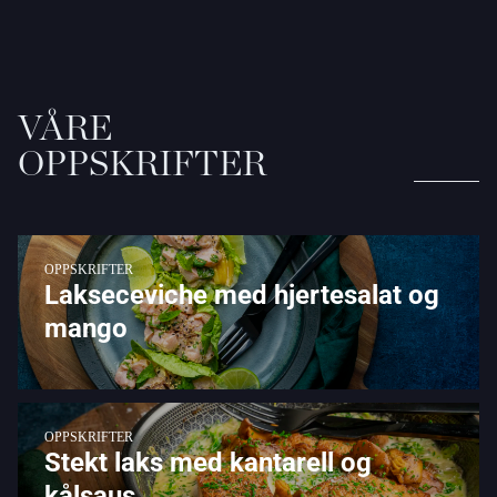
VÅRE
OPPSKRIFTER
OPPSKRIFTER
Lakseceviche med hjertesalat og
mango
OPPSKRIFTER
Stekt laks med kantarell og
kålsaus