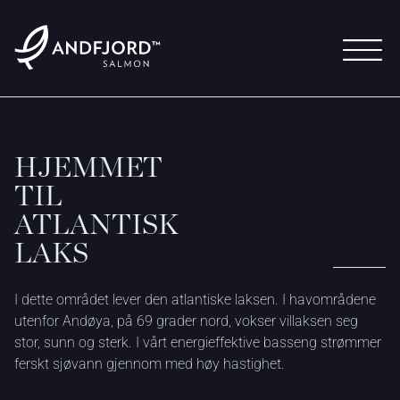
S
E
R
V
E
R
T
M
E
D
G
O
D
S
A
M
V
I
T
T
I
G
H
E
T
HJEMMET
TIL
ATLANTISK
LAKS
I dette området lever den atlantiske laksen. I havområdene
utenfor Andøya, på 69 grader nord, vokser villaksen seg
stor, sunn og sterk. I vårt energieffektive basseng strømmer
ferskt sjøvann gjennom med høy hastighet.