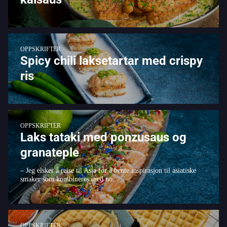
OPPSKRIFTER
Spicy chili laksetartar med crispy
ris
OPPSKRIFTER
Laks tataki med ponzusaus og
granateple
– Jeg elsker å reise til Asia for å hente inspirasjon til asiatiske
smaker som kombineres med no...
OPPSKRIFTER