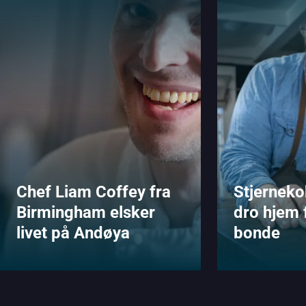
Chef Liam Coffey fra
Stjernek
Birmingham elsker
dro hjem f
livet på Andøya
bonde