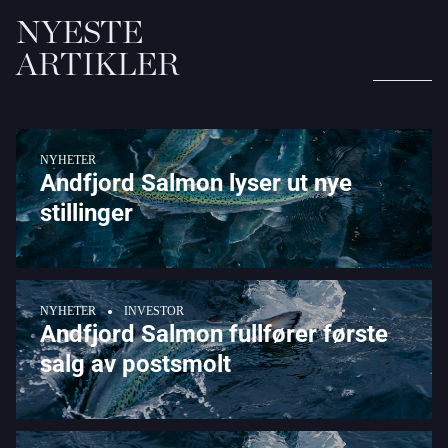
NYESTE
ARTIKLER
NYHETER
Andfjord Salmon lyser ut nye
stillinger
NYHETER
INVESTOR
Andfjord Salmon fullfører første
salg av postsmolt