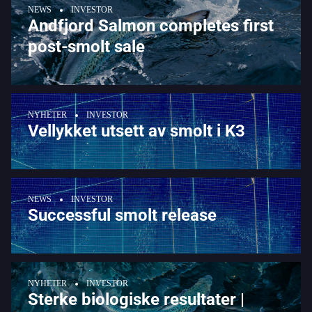
NEWS
INVESTOR
Andfjord Salmon completes first
post-smolt sale
NYHETER
INVESTOR
Vellykket utsett av smolt i K3
NEWS
INVESTOR
Successful smolt release
NYHETER
INVESTOR
Sterke biologiske resultater |