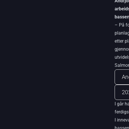
Andfjo
arbeid
bassen
– På f
planlag
etter p
gjenno
utvidel
Salmo
An
20
I går h
ferdigs
I inne
basseng