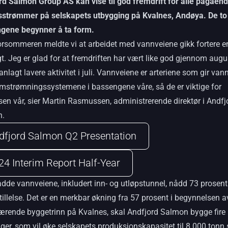
rd Salmon Group AS kan vise til god fremdrift for alle pågåen
sstrømmer på selskapets utbygging på Kvalnes, Andøya. De to
gene begynner å ta form.
orsommeren meldte vi at arbeidet med vannveiene gikk fortere e
t. Jeg er glad for at fremdriften har vært like god gjennom augu
lanlagt lavere aktivitet i juli. Vannveiene er arteriene som gir vann 
mstrømningssystemene i bassengene våre, så de er viktige for
sen vår, sier Martin Rasmussen, administrerende direktør i Andfj
n.
dfjord Salmon Q2 Presentation
24 Interim Report Half-Year
adde vannveiene, inkludert inn- og utløpstunnel, nådd 73 prosent
tillelse. Det er en merkbar økning fra 57 prosent i begynnelsen av
værende byggetrinn på Kvalnes, skal Andfjord Salmon bygge fire
er, som vil øke selskapets produksjonskapasitet til 8 000 tonn 