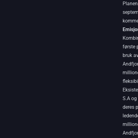
Planen 
septem
kommen
Emisjo
Kombina
første
bruk av
Andfjo
million
fleksib
Eksist
S.A og
deres p
ledende
million
Andfjo