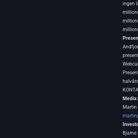
ingen 
million
million
million
Presen
Andfjor
present
Webcas
Presen
halvår
KONTA
Media:
Martin
martin
Invest
Bjarne