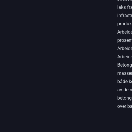
laks fr
infrast
produk
Arbeide
prosent 
Arbeid
Arbeids
Betong
masser 
både k
av de n
betong
over b