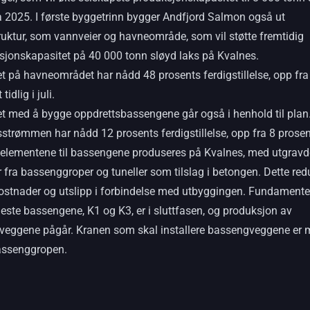
a 2025. I første byggetrinn bygger Andfjord Salmon også ut
ruktur, som vannveier og havneområde, som vil støtte fremtidig
sjonskapasitet på 40 000 tonn sløyd laks på Kvalnes.
t på havneområdet har nådd 48 prosents ferdigstillelse, opp fra
tidlig i juli.
et med å bygge oppdrettsbassengene går også i henhold til plan
strømmen har nådd 12 prosents ferdigstillelse, opp fra 8 prosent 
elementene til bassengene produseres på Kvalnes, med utgravd
fra bassenggroper og tuneller som tilslag i betongen. Dette red
ostnader og utslipp i forbindelse med utbyggingen. Fundamente
este bassengene, K1 og K3, er i sluttfasen, og produksjon av
veggene pågår. Kranen som skal installere bassengveggene er 
assenggropen.