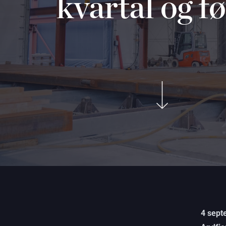
kvartal og f
4 sept