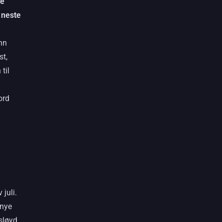
de
 neste
nn
st,
til
ord
 juli.
 nye
sløyd