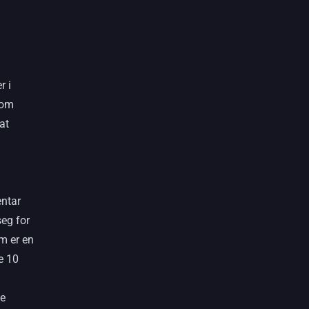
r i
nom
at
entar
eg for
m er en
e 10
de