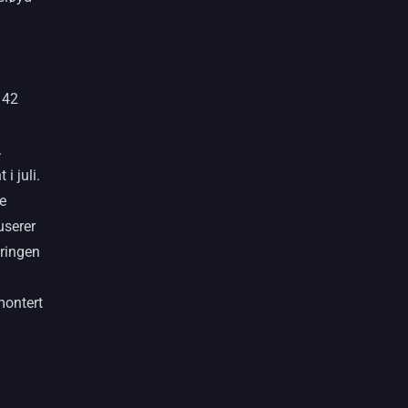
 42
.
i juli.
e
userer
ringen
montert