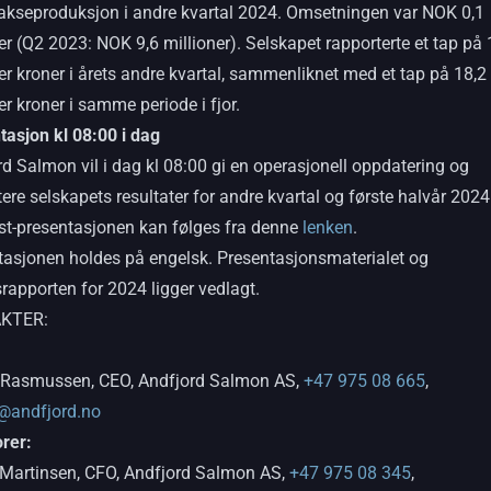
lakseproduksjon i andre kvartal 2024. Omsetningen var NOK 0,1
er (Q2 2023: NOK 9,6 millioner). Selskapet rapporterte et tap på 
er kroner i årets andre kvartal, sammenliknet med et tap på 18,2
er kroner i samme periode i fjor.
tasjon kl 08:00 i dag
d Salmon vil i dag kl 08:00 gi en operasjonell oppdatering og
ere selskapets resultater for andre kvartal og første halvår 2024
t-presentasjonen kan følges fra denne
lenken
.
tasjonen holdes på engelsk. Presentasjonsmaterialet og
srapporten for 2024 ligger vedlagt.
KTER:
 Rasmussen, CEO, Andfjord Salmon AS,
+47 975 08 665
,
@andfjord.no
orer:
 Martinsen, CFO, Andfjord Salmon AS,
+47 975 08 345
,