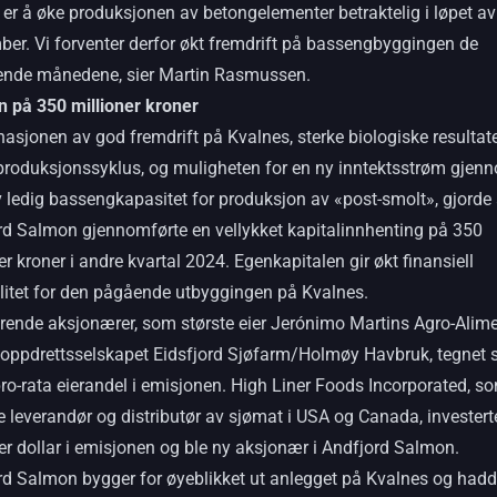
er å øke produksjonen av betongelementer betraktelig i løpet av
ber. Vi forventer derfor økt fremdrift på bassengbyggingen de
de månedene, sier Martin Rasmussen.
n på 350 millioner kroner
sjonen av god fremdrift på Kvalnes, sterke biologiske resultate
 produksjonssyklus, og muligheten for en ny inntektsstrøm gjen
 ledig bassengkapasitet for produksjon av «post-smolt», gjorde 
rd Salmon gjennomførte en vellykket kapitalinnhenting på 350
er kroner i andre kvartal 2024. Egenkapitalen gir økt finansiell
ilitet for den pågående utbyggingen på Kvalnes.
erende aksjonærer, som største eier Jerónimo Martins Agro-Alim
 oppdrettsselskapet Eidsfjord Sjøfarm/Holmøy Havbruk, tegnet s
ro-rata eierandel i emisjonen. High Liner Foods Incorporated, so
 leverandør og distributør av sjømat i USA og Canada, investert
er dollar i emisjonen og ble ny aksjonær i Andfjord Salmon.
rd Salmon bygger for øyeblikket ut anlegget på Kvalnes og had