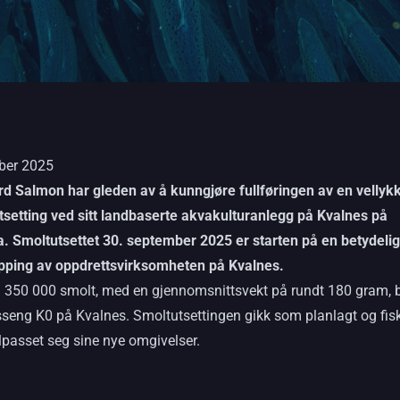
ober 2025
rd Salmon har gleden av å kunngjøre fullføringen av en vellyk
tsetting ved sitt landbaserte akvakulturanlegg på Kvalnes på
. Smoltutsettet 30. september 2025 er starten på en betydelig
pping av oppdrettsvirksomheten på Kvalnes.
 350 000 smolt, med en gjennomsnittsvekt på rundt 180 gram, b
asseng K0 på Kvalnes. Smoltutsettingen gikk som planlagt og fis
ilpasset seg sine nye omgivelser.