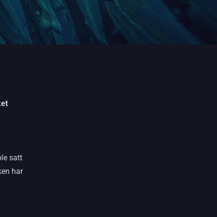
ket
le satt
ken har