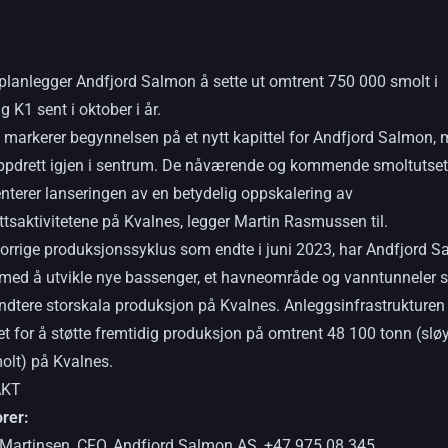
 planlegger Andfjord Salmon å sette ut omtrent 750 000 smolt i
 K1 sent i oktober i år.
 markerer begynnelsen på et nytt kapittel for Andfjord Salmon,
ppdrett igjen i sentrum. De nåværende og kommende smoltutset
nterer lanseringen av en betydelig oppskalering av
tsaktivitetene på Kvalnes, legger Martin Rasmussen til.
forrige produksjonssyklus som endte i juni 2023, har Andfjord 
 med å utvikle nye bassenger, et havneområde og vanntunneler
ndtere storskala produksjon på Kvalnes. Anleggsinfrastrukturen 
t for å støtte fremtidig produksjon på omtrent 48 100 tonn (slø
olt) på Kvalnes.
AKT
orer:
 Martinsen, CFO, Andfjord Salmon AS, +47 975 08 345,