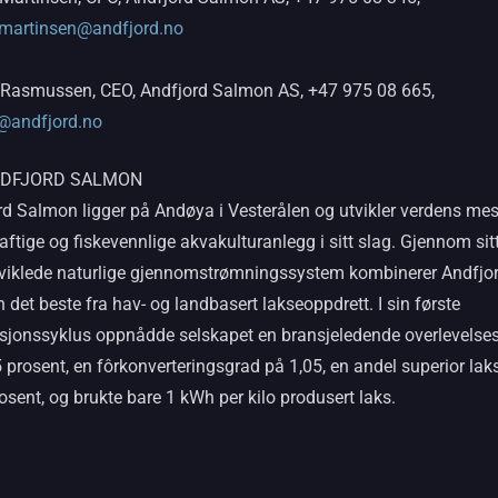
.martinsen@andfjord.no
 Rasmussen, CEO, Andfjord Salmon AS, +47 975 08 665,
@andfjord.no
DFJORD SALMON
rd Salmon ligger på Andøya i Vesterålen og utvikler verdens mes
ftige og fiskevennlige akvakulturanlegg i sitt slag. Gjennom sit
viklede naturlige gjennomstrømningssystem kombinerer Andfjo
det beste fra hav- og landbasert lakseoppdrett. I sin første
sjonssyklus oppnådde selskapet en bransjeledende overlevelses
 prosent, en fôrkonverteringsgrad på 1,05, en andel superior lak
osent, og brukte bare 1 kWh per kilo produsert laks.