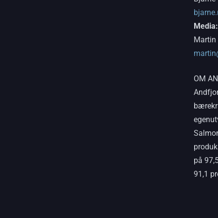
bjarne
Media:
Martin
martin
OM AN
Andfjo
bærekra
egenut
Salmon 
produk
på 97,5
91,1 pr