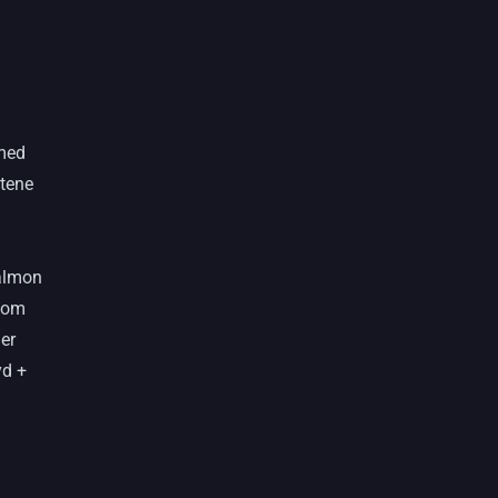
 med
tene
Salmon
 som
er
yd +