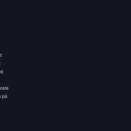
t
t
rd
rate
s på