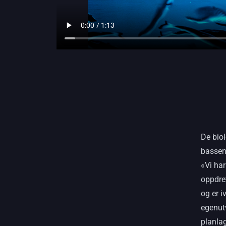
De biol
basseng
«Vi har
oppdret
og er i
egenut
planla