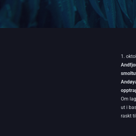
1. okt
Andfjo
smoltu
Andøya
opptra
Om lag
ut i b
raskt t