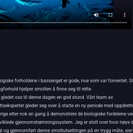
ogiske forholdene i bassenget er gode, noe som var forventet. S
forhold hjelper smolten å finne seg til rette.
 gledet oss til denne dagen en god stund. Vårt team av
tseksperter gleder seg over å starte en ny periode med oppdretts
vrige etter nok en gang å demonstrere de biologiske fordelene ve
viklede gjennomstrømningssystem. Jeg er stolt over hvor nøye 
gt og gjennomført denne smoltutsettingen på en trygg måte, sier