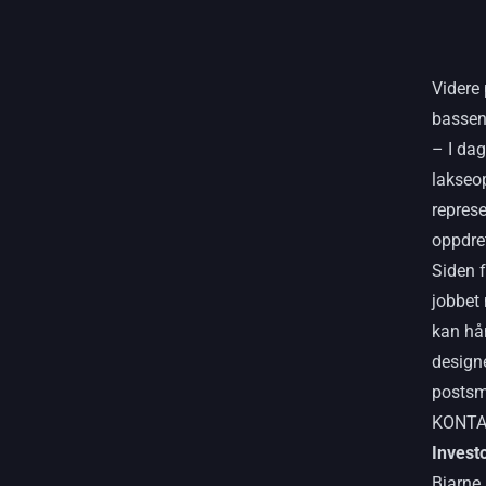
Videre
basseng
– I dag
lakseo
represe
oppdret
Siden 
jobbet
kan hå
designe
postsm
KONT
Invest
Bjarne