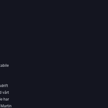
tabile
drift
d vårt
de har
 Martin